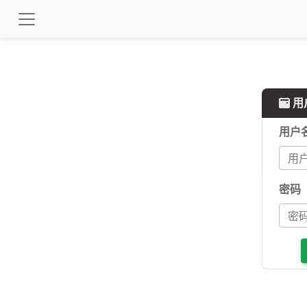
用
用户
密码